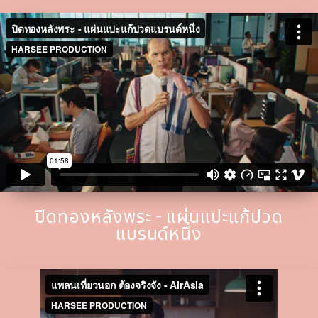
ปิดทองหลังพระ - แผ่นแปะแก้ปวด
แบรนด์หนึ่ง