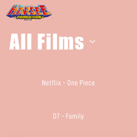
All Films
Netflix - One Piece
D7 - Family